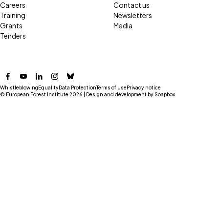
Careers
Contact us
Training
Newsletters
Grants
Media
Tenders
Facebook
YouTube
LinkedIn
Instagram
Bluesky
Whistleblowing
Equality
Data Protection
Terms of use
Privacy notice
© European Forest Institute 2026 | Design and development by
Soapbox
.