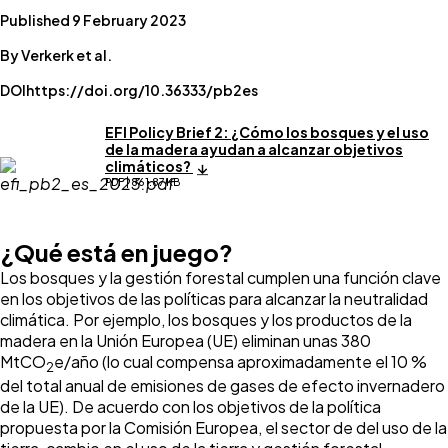
Published 9 February 2023
By Verkerk et al.
DOI
https://doi.org/10.36333/pb2es
EFI Policy Brief 2: ¿Cómo los bosques y el uso
de la madera ayudan a alcanzar objetivos
climáticos?
PDF | 861.87 KB
¿Qué está en juego?
Los bosques y la gestión forestal cumplen una función clave
en los objetivos de las políticas para alcanzar la neutralidad
climática. Por ejemplo, los bosques y los productos de la
madera en la Unión Europea (UE) eliminan unas 380
MtCO
e/año (lo cual compensa aproximadamente el 10 %
2
del total anual de emisiones de gases de efecto invernadero
de la UE). De acuerdo con los objetivos de la política
propuesta por la Comisión Europea, el sector de del uso de la