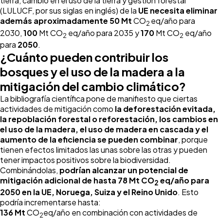
tierra, cambio en el uso de la tierra y gestión forestal
(LULUCF, por sus siglas en inglés) de la
UE necesita eliminar
además aproximadamente 50 Mt
CO
eq/año para
2
2030,
100
Mt CO
eq/año para 2035 y
170
Mt CO
eq/año
2
2
para
2050
.
¿Cuánto pueden contribuir los
bosques y el uso de la madera a la
mitigación del cambio climático?
La bibliografía científica pone de manifiesto que ciertas
actividades de mitigación como
la deforestación evitada,
la repoblación forestal o reforestación, los cambios en
el uso de la madera, el uso de madera en cascada y el
aumento de la eficiencia se pueden combinar
, porque
tienen efectos limitados las unas sobre las otras y pueden
tener impactos positivos sobre la biodiversidad.
Combinándolas,
podrían alcanzar un potencial de
mitigación adicional de hasta 78 Mt CO
eq/año para
2
2050 en la UE, Noruega, Suiza y el Reino Unido
. Esto
podría incrementarse hasta:
136 Mt
CO
eq/año en combinación con actividades de
2