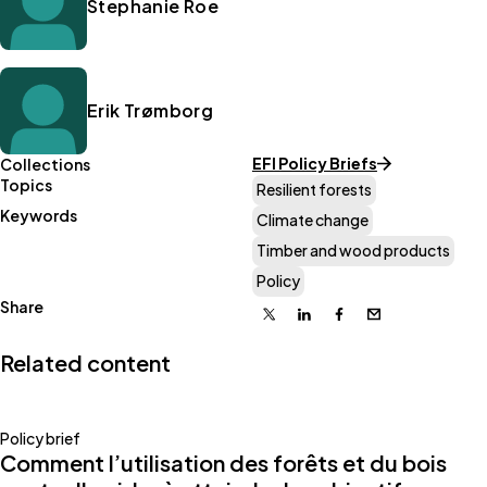
Stephanie Roe
Erik Trømborg
EFI Policy Briefs
Collections
Topics
Resilient forests
Keywords
Climate change
Timber and wood products
Policy
Share
X
Linkedin
Facebook
Email
Related content
Policy brief
Comment l’utilisation des forêts et du bois