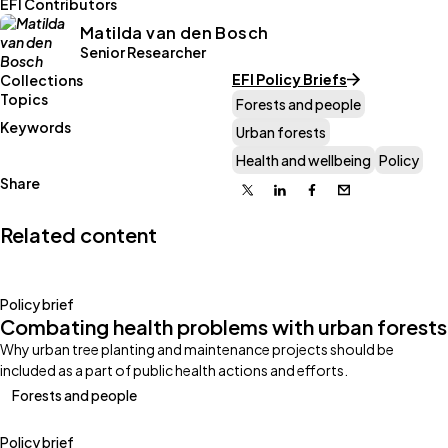
EFI Contributors
Matilda van den Bosch
Senior Researcher
EFI Policy Briefs
Collections
Topics
Forests and people
Keywords
Urban forests
Health and wellbeing
Policy
Share
X
Linkedin
Facebook
Email
Related content
Policy brief
Combating health problems with urban forests
Why urban tree planting and maintenance projects should be
included as a part of public health actions and efforts.
Forests and people
Policy brief