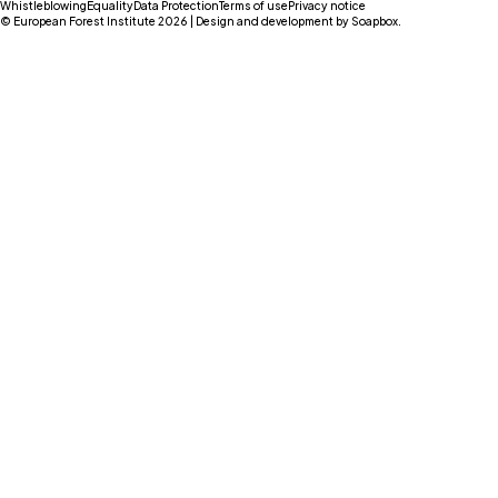
Whistleblowing
Equality
Data Protection
Terms of use
Privacy notice
© European Forest Institute 2026 | Design and development by
Soapbox
.