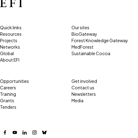
Quick links
Our sites
Resources
BioGateway
Projects
Forest Knowledge Gateway
Networks
MedForest
Global
Sustainable Cocoa
About EFI
Opportunities
Get involved
Careers
Contact us
Training
Newsletters
Grants
Media
Tenders
Facebook
YouTube
LinkedIn
Instagram
Bluesky