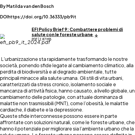
By Matilda van den Bosch
DOI
https://doi.org/10.36333/pb9it
EFI Policy Brief 9: Combattere problemi di
salute con le foreste urbane
PDF | 2.87 MB
L’urbanizzazione sta rapidamente trasformando le nostre
società, ponendo sfide legate al cambiamento climatico, alla
perdita di biodiversità e al degrado ambientale, tutte
principali minacce alla salute umana. Gli stili di vita urbani,
caratterizzati da stress cronico, isolamento sociale e
mancanza di attività fisica, hanno causato, a livello globale, un
cambiamento delle patologie, con attuale dominanza di
malattie non trasmissibili (MNT), come l’obesità, le malattie
cardiache, il diabete e la depressione.
Queste sfide interconnesse possono essere in parte
affrontate con soluzioni naturali, come le foreste urbane, che
hanno il potenziale per migliorare sia l’ambiente urbano che la
salute umana. Le foreste urbane possono essere definite in