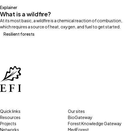
Explainer
What is a wildfire?
At its most basic, a wildfire is a chemical reaction of combustion,
which requires a source of heat, oxygen, and fuel to get started.
Resilient forests
Quick links
Our sites
Resources
BioGateway
Projects
Forest Knowledge Gateway
Networks
MedForest