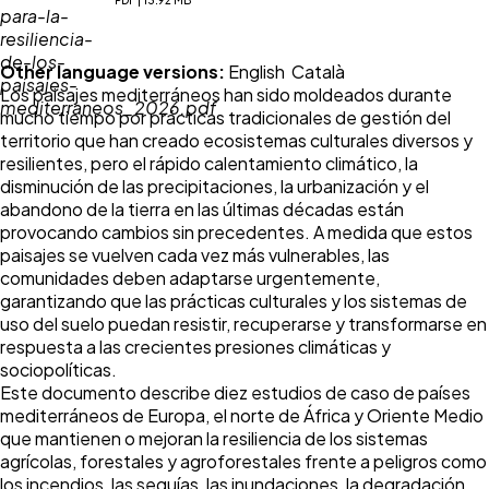
PDF | 13.92 MB
Other language versions:
English
Català
Los paisajes mediterráneos han sido moldeados durante
mucho tiempo por prácticas tradicionales de gestión del
territorio que han creado ecosistemas culturales diversos y
resilientes, pero el rápido calentamiento climático, la
disminución de las precipitaciones, la urbanización y el
abandono de la tierra en las últimas décadas están
provocando cambios sin precedentes. A medida que estos
paisajes se vuelven cada vez más vulnerables, las
comunidades deben adaptarse urgentemente,
garantizando que las prácticas culturales y los sistemas de
uso del suelo puedan resistir, recuperarse y transformarse en
respuesta a las crecientes presiones climáticas y
sociopolíticas.
Este documento describe diez estudios de caso de países
mediterráneos de Europa, el norte de África y Oriente Medio
que mantienen o mejoran la resiliencia de los sistemas
agrícolas, forestales y agroforestales frente a peligros como
los incendios, las sequías, las inundaciones, la degradación