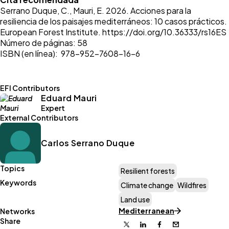
Serrano Duque, C., Mauri, E. 2026. Acciones para la
resiliencia de los paisajes mediterráneos: 10 casos prácticos.
European Forest Institute.
https://doi.org/10.36333/rs16ES
Número de páginas: 58
ISBN (en línea): 978-952-7608-16-6
EFI Contributors
Eduard Mauri
Expert
External Contributors
Carlos Serrano Duque
Topics
Resilient forests
Keywords
Climate change
Wildfires
Land use
Mediterranean
Networks
Share
X
Linkedin
Facebook
Email