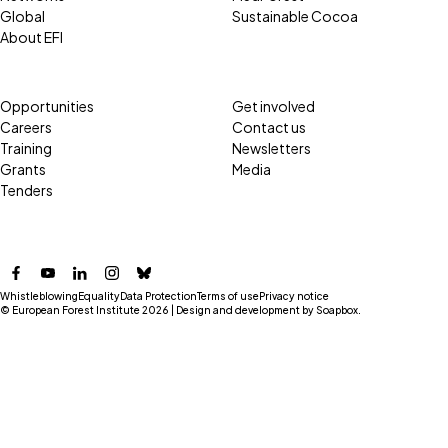
Global
Sustainable Cocoa
About EFI
Opportunities
Get involved
Careers
Contact us
Training
Newsletters
Grants
Media
Tenders
Facebook
YouTube
LinkedIn
Instagram
Bluesky
Whistleblowing
Equality
Data Protection
Terms of use
Privacy notice
© European Forest Institute 2026 | Design and development by
Soapbox
.